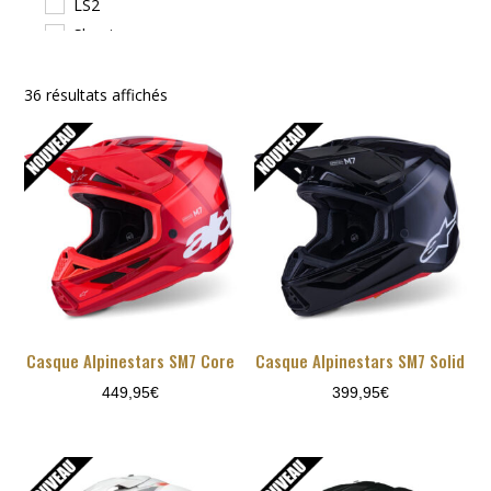
LS2
Shoei
Troy Lee Designs
Trié
36 résultats affichés
du
plus
récent
au
plus
ancien
Casque Alpinestars SM7 Core
Casque Alpinestars SM7 Solid
449,95
€
399,95
€