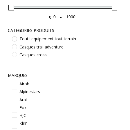
€
-
Minimum Price
Maximum Price
CATEGORIES PRODUITS
Tout l'equipement tout terrain
Casques trail adventure
Casques cross
MARQUES
Airoh
Alpinestars
Arai
Fox
HJC
Klim