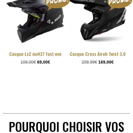
299,99€.
209,00€.
à
209,00€
Casque Ls2 mx437 fast evo
Casque Cross Airoh Twist 3.0
Le
Le
Le
Le
109,00
€
69,00
€
209,99
€
169,00
€
prix
prix
prix
prix
initial
actuel
initial
actuel
était :
est :
était :
est :
109,00€.
69,00€.
209,99€.
169,00€.
POURQUOI CHOISIR VOS