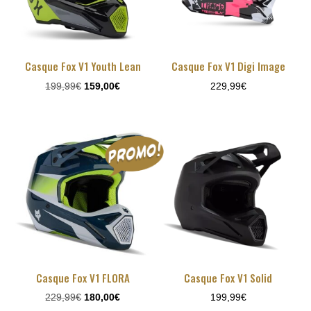
Casque Fox V1 Youth Lean
Casque Fox V1 Digi Image
Le
Le
199,99
€
159,00
€
229,99
€
prix
prix
initial
actuel
était :
est :
199,99€.
159,00€.
Casque Fox V1 FLORA
Casque Fox V1 Solid
Le
Le
229,99
€
180,00
€
199,99
€