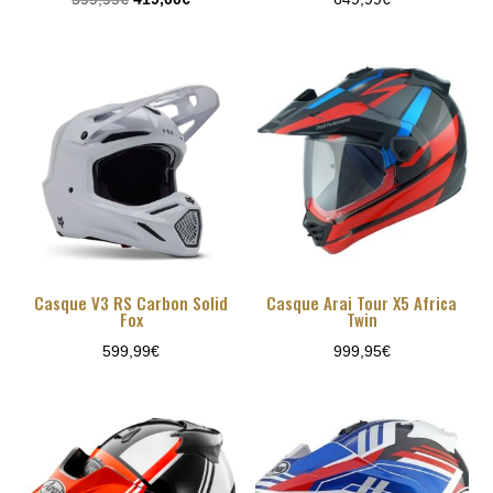
prix
prix
initial
actuel
était :
est :
599,99€.
419,00€.
Casque V3 RS Carbon Solid
Casque Arai Tour X5 Africa
Fox
Twin
599,99
€
999,95
€