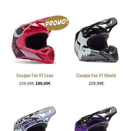
prix
prix
initial
actuel
était :
est :
229,99€.
180,00€.
Casque Fox V1 Lean
Casque Fox V1 Shield
Le
Le
229,99
€
180,00
€
229,99
€
prix
prix
initial
actuel
était :
est :
229,99€.
180,00€.