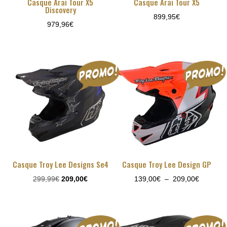
Casque Arai Tour X5
Casque Arai Tour X5
Discovery
899,95
€
979,96
€
Casque Troy Lee Designs Se4
Casque Troy Lee Design GP
Le
Le
Plage
299,99
€
209,00
€
139,00
€
–
209,00
€
prix
prix
de
initial
actuel
prix :
était :
est :
139,00€