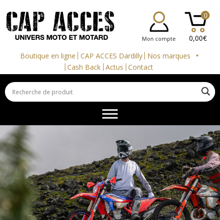
0
0,00
€
Mon compte
Boutique en ligne
CAP ACCES Dardilly
Nos marques
Cash Back
Actus
Contact