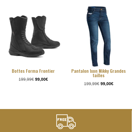
Bottes Forma Frontier
Pantalon Ixon Mikky Grandes
tailles
Le
Le
199,99
€
99,00
€
Le
Le
199,99
€
99,00
€
prix
prix
prix
prix
initial
actuel
initial
actuel
était :
est :
était :
est :
199,99€.
99,00€.
199,99€.
99,00€.