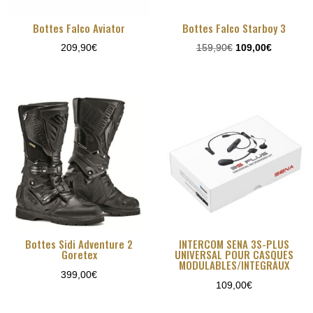
Bottes Falco Aviator
Bottes Falco Starboy 3
Le
Le
209,90
€
159,90
€
109,00
€
prix
prix
initial
actuel
était :
est :
159,90€.
109,00€.
Bottes Sidi Adventure 2
INTERCOM SENA 3S-PLUS
Goretex
UNIVERSAL POUR CASQUES
MODULABLES/INTEGRAUX
399,00
€
109,00
€