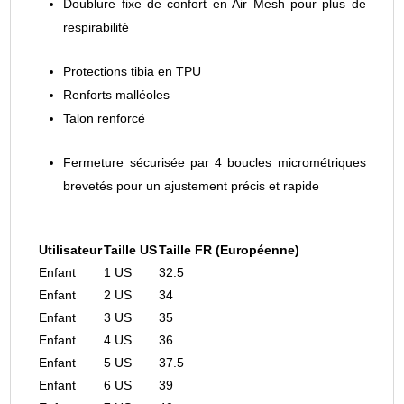
Doublure fixe de confort en Air Mesh pour plus de
respirabilité
Protections tibia en TPU
Renforts malléoles
Talon renforcé
Fermeture sécurisée par 4 boucles micrométriques
brevetés pour un ajustement précis et rapide
Utilisateur
Taille US
Taille FR (Européenne)
Enfant
1 US
32.5
Enfant
2 US
34
Enfant
3 US
35
Enfant
4 US
36
Enfant
5 US
37.5
Enfant
6 US
39