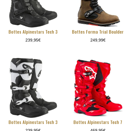
Bottes Alpinestars Tech 3
Bottes Forma Trial Boulder
239,95
€
249,99
€
Bottes Alpinestars Tech 3
Bottes Alpinestars Tech 7
239,95
€
469,95
€