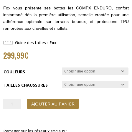
Fox vous présente ses bottes les COMPX ENDURO, confort
instantané dès la première utilisation, semelle crantée pour une
adhérence optimale sur terrains boueux, et protections TPU
renforcées aux chevilles et mollets.
Guide des tailles
Fox
299,99
€
COULEURS
TAILLES CHAUSSURES
quantité
AJOUTER AU PANIER
de
BOTTES
FOX
COMP
Partager sur les réseaux sociaux :