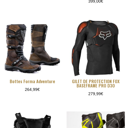
399,00
€
prix
prix
initial
actuel
était :
est :
219,99€.
149,00€.
Bottes Forma Adventure
GILET DE PROTECTION FOX
BASEFRAME PRO D3O
264,99
€
279,99
€