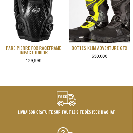
PARE PIERRE FOX RACEFRAME
BOTTES KLIM ADVENTURE GTX
IMPACT JUNIOR
530,00
€
129,99
€
LIVRAISON GRATUITE SUR TOUT LE SITE DÈS 150€ D’ACHAT