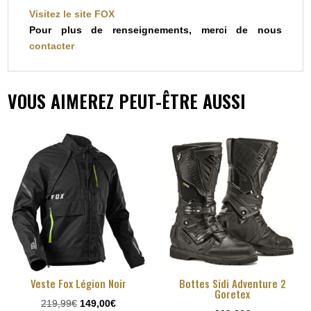
Visitez le site
FOX
Pour plus de renseignements, merci de nous
contacter
VOUS AIMEREZ PEUT-ÊTRE AUSSI
Veste Fox Légion Noir
Bottes Sidi Adventure 2
Goretex
Le
Le
219,99
€
149,00
€